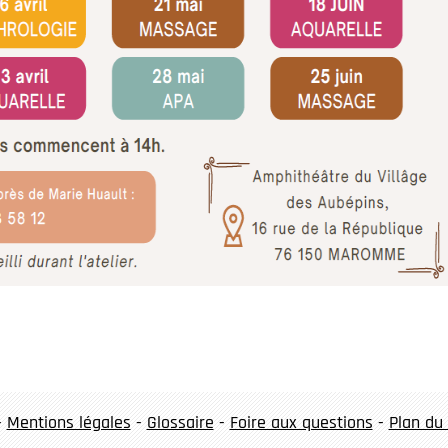
-
Mentions légales
-
Glossaire
-
Foire aux questions
-
Plan du 