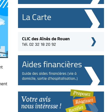
La Carte
CLIC des Aînés de Rouen
Tél. 02 32 18 20 92
Aides financières
nt
Guide des aides financières (vie à
domicile, sortie d'hospitalisation..)
ment