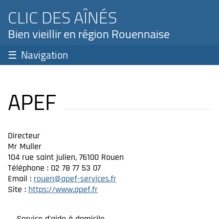
CLIC DES AÎNÉS
Bien vieillir en région Rouennaise
Navigation
APEF
Directeur
Mr Muller
104 rue saint julien, 76100 Rouen
Téléphone : 02 78 77 53 07
Email :
rouen@apef-services.fr
Site :
https://www.apef.fr
Service d'aide à domicile