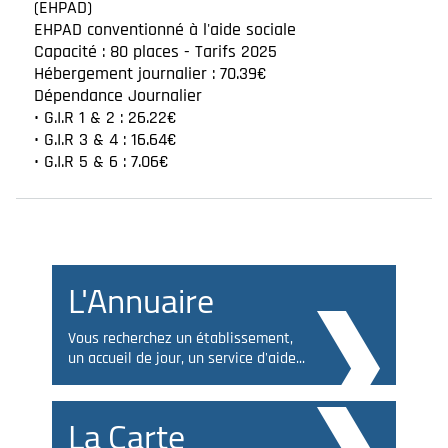
(EHPAD)
EHPAD conventionné à l'aide sociale
Capacité : 80 places - Tarifs 2025
Hébergement journalier : 70.39€
Dépendance Journalier
• G.I.R 1 & 2 : 26.22€
• G.I.R 3 & 4 : 16.64€
• G.I.R 5 & 6 : 7.06€
L'Annuaire
Vous recherchez un établissement,
un accueil de jour, un service d'aide...
La Carte