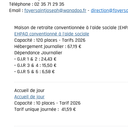
Téléphone : 02 35 71 29 35
Email :
foyersaintjoseph@wanadoo.fr
-
direction@foyersa
Maison de retraite conventionnée à l'aide sociale (EH
EHPAD conventionné à l'aide sociale
Capacité : 120 places - Tarifs 2026
Hébergement journalier : 67,19 €
Dépendance Journalier
• G.I.R 1 & 2 : 24,43 €
• G.I.R 3 & 4 : 15,50 €
• G.I.R 5 & 6 : 6,58 €
Accueil de jour
Accueil de jour
Capacité : 10 places - Tarif 2026
Tarif unique journée : 41,59 €