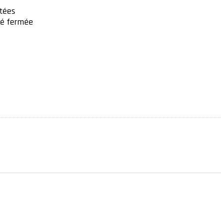
ntées
té fermée