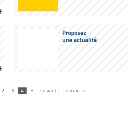
Proposez
une actualité
2
3
4
5
suivant ›
dernier »