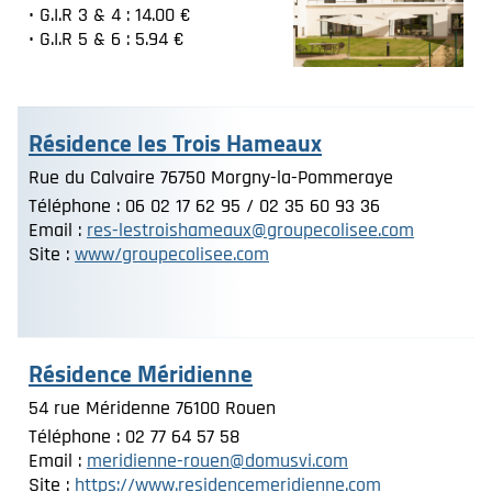
• G.I.R 3 & 4 : 14.00 €
• G.I.R 5 & 6 : 5.94 €
Résidence les Trois Hameaux
Rue du Calvaire 76750 Morgny-la-Pommeraye
Téléphone : 06 02 17 62 95 / 02 35 60 93 36
Email :
res-lestroishameaux@groupecolisee.com
Site :
www/groupecolisee.com
Résidence Méridienne
54 rue Méridenne 76100 Rouen
Téléphone : 02 77 64 57 58
Email :
meridienne-rouen@domusvi.com
Site :
https://www.r
esidencemeridienne.com