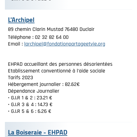
L'Archipel
89 chemin Clarin Mustad 76480 Duclair
Téléphone : 02 32 82 64 00
Email :
larchipel@fondationpartageetvie.org
EHPAD accueillant des personnes désorientées
Etablissement conventionné à l'aide sociale
Tarifs 2023
Hébergement journalier : 82.62€
Dépendance Journalier
• G.I.R 1 & 2 : 23.21 €
• G.I.R 3 & 4 : 14.73 €
• G.I.R 5 & 6 : 6.26 €
La Boiseraie - EHPAD