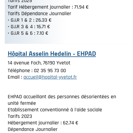
Tarifs 2025
Tarif Hébergement journalier : 71.94 €
Tarifs Dépendance Journalier
• G.I.R 1 & 2 : 26.33 €
• G.I.R 3 & 4 : 16.71 €
• G.I.R 5 & 6 : 7.10 €
Hôpital Asselin Hedelin - EHPAD
14 avenue Foch, 76190 Yvetot
Téléphone : 02 35 95 73 00
Email :
accueil@hopital-yvetot.fr
EHPAD accueillant des personnes désorientées en
unité fermée
Etablissement conventionné à l'aide sociale
Tarifs 2023
Hébergement journalier : 62.74 €
Dépendance Journalier