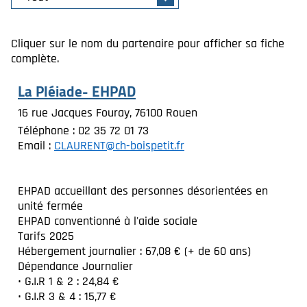
Cliquer sur le nom du partenaire pour afficher sa fiche
complète.
La Pléiade- EHPAD
16 rue Jacques Fouray, 76100 Rouen
Téléphone : 02 35 72 01 73
Email :
CLAURENT@ch-boispetit.fr
EHPAD accueillant des personnes désorientées en
unité fermée
EHPAD conventionné à l'aide sociale
Tarifs 2025
Hébergement journalier : 67,08 € (+ de 60 ans)
Dépendance Journalier
• G.I.R 1 & 2 : 24,84 €
• G.I.R 3 & 4 : 15,77 €