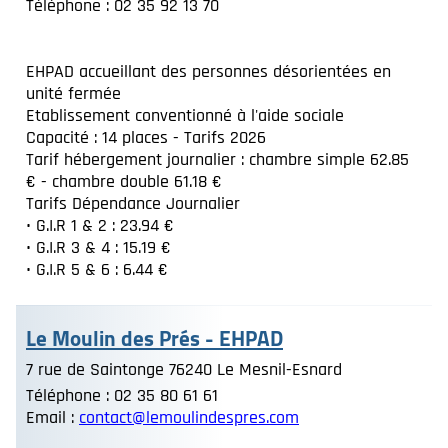
Téléphone : 02 35 92 13 70
EHPAD accueillant des personnes désorientées en
unité fermée
Etablissement conventionné à l'aide sociale
Capacité : 14 places - Tarifs 2026
Tarif hébergement journalier : chambre simple 62.85
€ - chambre double 61.18 €
Tarifs Dépendance Journalier
• G.I.R 1 & 2 : 23.94 €
• G.I.R 3 & 4 : 15.19 €
• G.I.R 5 & 6 : 6.44 €
Le Moulin des Prés - EHPAD
7 rue de Saintonge 76240 Le Mesnil-Esnard
Téléphone : 02 35 80 61 61
Email :
contact@lemoulindespres.com