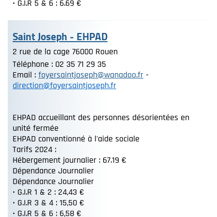
• G.I.R 5 & 6 : 6.69 €
Saint Joseph - EHPAD
2 rue de la cage 76000 Rouen
Téléphone : 02 35 71 29 35
Email :
foyersaintjoseph@wanadoo.fr
-
direction@foyersaintjoseph.fr
EHPAD accueillant des personnes désorientées en
unité fermée
EHPAD conventionné à l'aide sociale
Tarifs 2024 :
Hébergement journalier : 67.19 €
Dépendance Journalier
Dépendance Journalier
• G.I.R 1 & 2 : 24,43 €
• G.I.R 3 & 4 : 15,50 €
• G.I.R 5 & 6 : 6,58 €