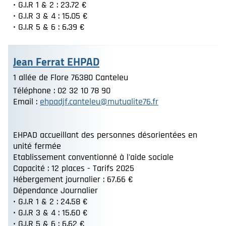
• G.I.R 1 & 2 : 23.72 €
• G.I.R 3 & 4 : 15.05 €
• G.I.R 5 & 6 : 6.39 €
Jean Ferrat EHPAD
1 allée de Flore 76380 Canteleu
Téléphone : 02 32 10 78 90
Email :
ehpadjf.canteleu@mutualite76.fr
EHPAD accueillant des personnes désorientées en
unité fermée
Etablissement conventionné à l'aide sociale
Capacité : 12 places - Tarifs 2025
Hébergement journalier : 67.66 €
Dépendance Journalier
• G.I.R 1 & 2 : 24.58 €
• G.I.R 3 & 4 : 15.60 €
• G.I.R 5 & 6 : 6.62 €