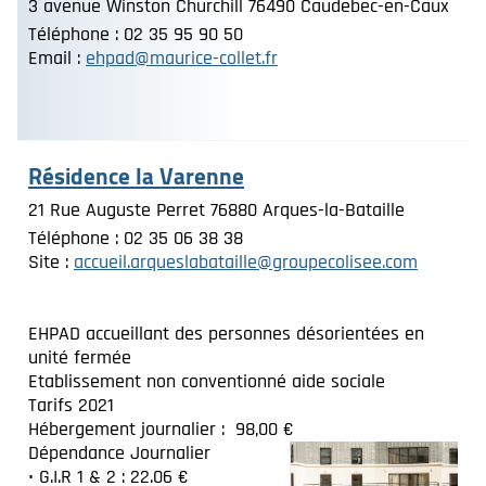
3 avenue Winston Churchill 76490 Caudebec-en-Caux
Téléphone : 02 35 95 90 50
Email :
ehpad@maurice-collet.fr
Résidence la Varenne
21 Rue Auguste Perret 76880 Arques-la-Bataille
Téléphone : 02 35 06 38 38
Site :
accueil.arqueslabataille@groupecolisee.com
EHPAD accueillant des personnes désorientées en
unité fermée
Etablissement non conventionné aide sociale
Tarifs 2021
Hébergement journalier : 98,00 €
Dépendance Journalier
• G.I.R 1 & 2 : 22.06 €