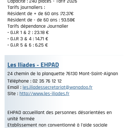
Capacité : 240 places - Tarif 2026
Tarifs journaliers :
Résident de + de 60 ans :72.37€
Résident de - de 60 ans : 93.58€
Tarifs dépendance Journalier
• G.I.R 1 & 2 : 23.18 €
• G.I.R 3 & 4 : 14.71 €
• G.I.R 5 & 6 : 6.25 €
Les Iliades - EHPAD
24 chemin de la planquette 76130 Mont-Saint-Aignan
Téléphone : 02 35 76 12 12
Email :
les.iliadessecretariat@wanadoo.fr
Site :
http://www.les-iliades.fr
EHPAD accueillant des personnes désorientées en
unité fermée
Etablissement non conventionné à l'aide sociale