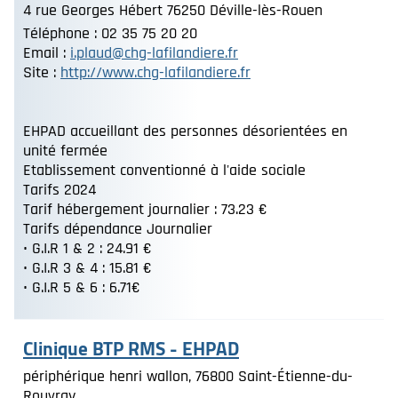
4 rue Georges Hébert 76250 Déville-lès-Rouen
Téléphone : 02 35 75 20 20
Email :
i.plaud@chg-lafilandiere.fr
Site :
http://www.chg-lafilandiere.fr
EHPAD accueillant des personnes désorientées en
unité fermée
Etablissement conventionné à l'aide sociale
Tarifs 2024
Tarif hébergement journalier : 73.23 €
Tarifs dépendance Journalier
• G.I.R 1 & 2 : 24.91 €
• G.I.R 3 & 4 : 15.81 €
• G.I.R 5 & 6 : 6.71€
Clinique BTP RMS - EHPAD
périphérique henri wallon, 76800 Saint-Étienne-du-
Rouvray