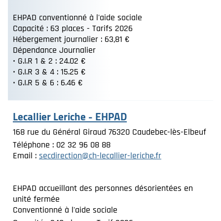
EHPAD conventionné à l'aide sociale
Capacité : 63 places - Tarifs 2026
Hébergement journalier : 63,81 €
Dépendance Journalier
• G.I.R 1 & 2 : 24.02 €
• G.I.R 3 & 4 : 15.25 €
• G.I.R 5 & 6 : 6.46 €
Lecallier Leriche - EHPAD
168 rue du Général Giraud 76320 Caudebec-lès-Elbeuf
Téléphone : 02 32 96 08 88
Email :
secdirection@ch-lecallier-leriche.fr
EHPAD accueillant des personnes désorientées en
unité fermée
Conventionné à l'aide sociale