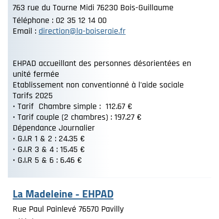
763 rue du Tourne Midi 76230 Bois-Guillaume
Téléphone : 02 35 12 14 00
Email :
direction@la-boiseraie.fr
EHPAD accueillant des personnes désorientées en
unité fermée
Etablissement non conventionné à l'aide sociale
Tarifs 2025
• Tarif Chambre simple : 112.67 €
• Tarif couple (2 chambres) : 197.27 €
Dépendance Journalier
• G.I.R 1 & 2 : 24.35 €
• G.I.R 3 & 4 : 15.45 €
• G.I.R 5 & 6 : 6.46 €
La Madeleine - EHPAD
Rue Paul Painlevé 76570 Pavilly